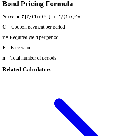
Bond Pricing Formula
Price = Σ[C/(1+r)^t] + F/(1+r)^n
C
= Coupon payment per period
r
= Required yield per period
F
= Face value
n
= Total number of periods
Related Calculators