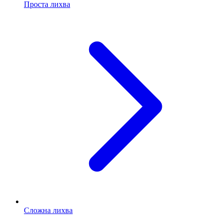
Проста лихва
Сложна лихва