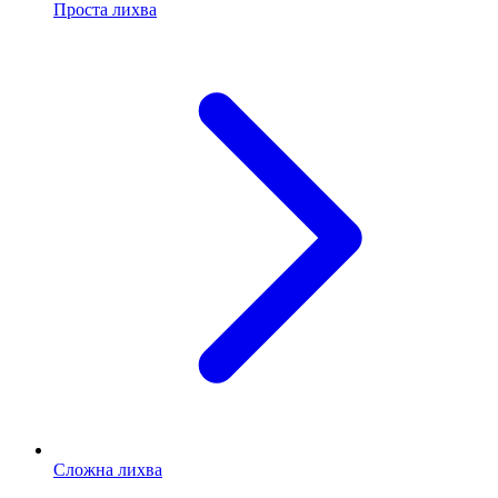
Проста лихва
Сложна лихва