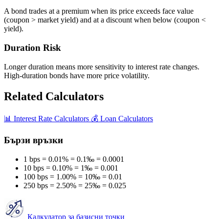
A bond trades at a premium when its price exceeds face value
(coupon > market yield) and at a discount when below (coupon <
yield).
Duration Risk
Longer duration means more sensitivity to interest rate changes.
High-duration bonds have more price volatility.
Related Calculators
📊
Interest Rate Calculators
💰
Loan Calculators
Бързи връзки
1 bps = 0.01% = 0.1‰ = 0.0001
10 bps = 0.10% = 1‰ = 0.001
100 bps = 1.00% = 10‰ = 0.01
250 bps = 2.50% = 25‰ = 0.025
Калкулатор за базисни точки