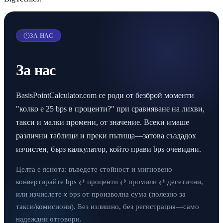
ЗА НАС
За нас
BasisPointCalculator.com се роди от безброй моменти
"колко е 25 bps в проценти?" при сравняване на лихви,
такси и малки промени, от значение. Всеки имаше
различни таблици и преки пътища—затова създадох
изчистен, бърз калкулатор, който прави bps очевидни.
Целта е яснота: въведете стойност и мигновено
конвертирайте bps ⇄ проценти ⇄ промили ⇄ десетични,
или изчислете
x
bps от произволна сума (полезно за
такси/комисиони). Без излишно, без регистрация—само
надеждни отговори.