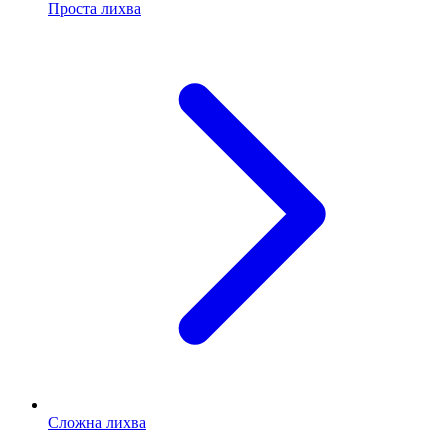
Проста лихва
Сложна лихва