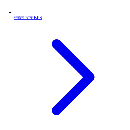
শতাংশ থেকে BPS