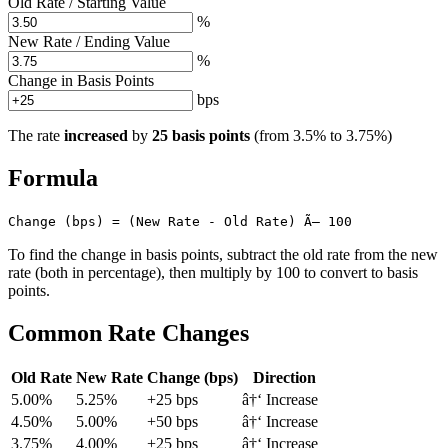
Old Rate / Starting Value
%
New Rate / Ending Value
%
Change in Basis Points
bps
The rate
increased
by
25 basis points
(from 3.5% to 3.75%)
Formula
Change (bps) = (New Rate - Old Rate) Ã— 100
To find the change in basis points, subtract the old rate from the new
rate (both in percentage), then multiply by 100 to convert to basis
points.
Common Rate Changes
Old Rate
New Rate
Change (bps)
Direction
5.00%
5.25%
+25 bps
â†‘ Increase
4.50%
5.00%
+50 bps
â†‘ Increase
3.75%
4.00%
+25 bps
â†‘ Increase