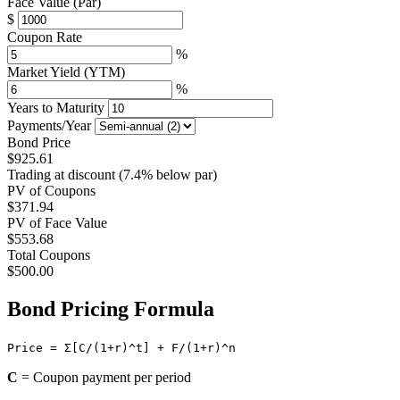
Face Value (Par)
$
Coupon Rate
%
Market Yield (YTM)
%
Years to Maturity
Payments/Year
Bond Price
$925.61
Trading at discount (7.4% below par)
PV of Coupons
$371.94
PV of Face Value
$553.68
Total Coupons
$500.00
Bond Pricing Formula
Price = Σ[C/(1+r)^t] + F/(1+r)^n
C
= Coupon payment per period