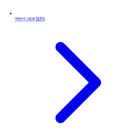
শতাংশ থেকে BPS