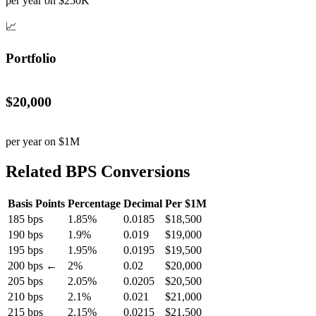
per year on $250K
📈
Portfolio
$20,000
per year on $1M
Related BPS Conversions
Basis Points
Percentage
Decimal
Per $1M
185 bps
1.85%
0.0185
$18,500
190 bps
1.9%
0.019
$19,000
195 bps
1.95%
0.0195
$19,500
200 bps ←
2%
0.02
$20,000
205 bps
2.05%
0.0205
$20,500
210 bps
2.1%
0.021
$21,000
215 bps
2.15%
0.0215
$21,500