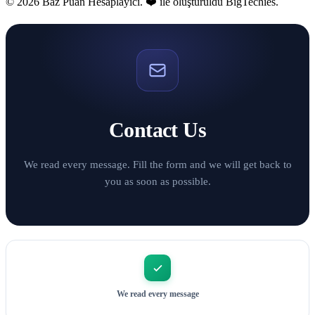
© 2026 Baz Puan Hesaplayıcı. ❤️ ile oluşturuldu
BigTechies
.
Contact Us
We read every message. Fill the form and we will get back to
you as soon as possible.
We read every message