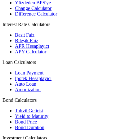
Yüzdeden BPS'ye
Change Calculator
Difference Calculator
Interest Rate Calculators
Basit Faiz
Bileşik Faiz
APR Hesaplayıcı
APY Calculator
Loan Calculators
Loan Payment
İpotek Hesaplayıcı
Auto Loan
Amortization
Bond Calculators
Tahvil Getirisi
Yield to Maturity
Bond Price
Bond Duration
Investment Calculators