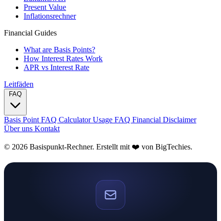
Present Value
Inflationsrechner
Financial Guides
What are Basis Points?
How Interest Rates Work
APR vs Interest Rate
Leitfäden
FAQ
Basis Point FAQ
Calculator Usage FAQ
Financial Disclaimer
Über uns
Kontakt
© 2026 Basispunkt-Rechner. Erstellt mit ❤️ von
BigTechies
.